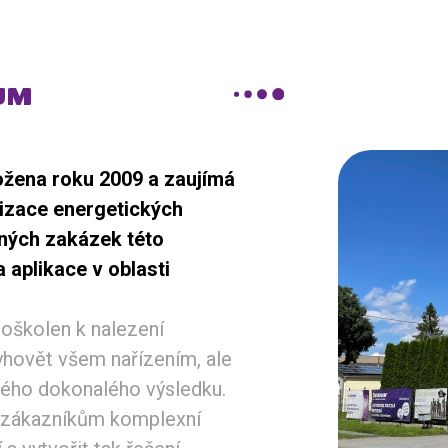
UM
ožena roku 2009 a zaujímá
lizace energetických
aných zakázek této
 aplikace v oblasti
roškolen k nalezení
vyhovět všem nařízením, ale
ného dokonalého výsledku.
ut zákazníkům komplexní