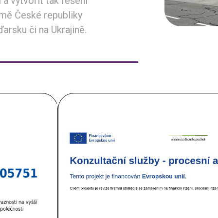
 a vytvořit tak řešení
omě České republiky
rsku či na Ukrajině.