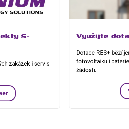
ekty S-
Využijte dot
Dotace RES+ běží jen
fotovoltaiku i bateri
ch zakázek i servis
žádosti.
.
ower