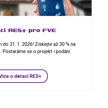
aci RES+ pro FVE
 do 31. 1. 2026! Získejte až 30 % na
e. Postaráme se o projekt i podání
Více o dotaci RES+