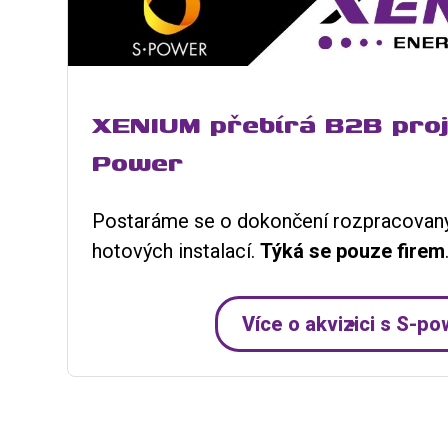
XENIUM přebírá B2B proj
Power
Postaráme se o dokončení rozpracovaný
hotových instalací.
T
ýká se pouze firem
Více o akvizici s S-p