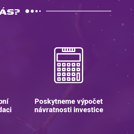
ÁS?
bní
Poskytneme výpočet
daci
návratnosti investice