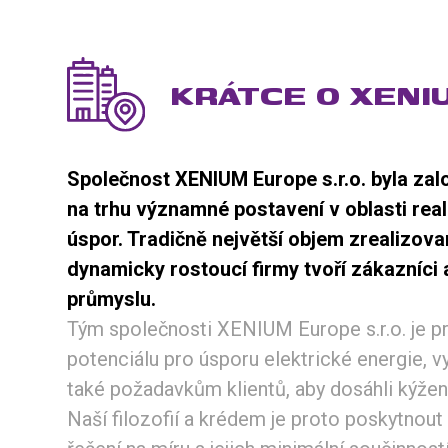
KRÁTCE O XENI
Společnost XENIUM Europe s.r.o. byla zal
na trhu významné postavení v oblasti rea
úspor. Tradičně největší objem zrealizov
dynamicky rostoucí firmy tvoří zákazníci a
průmyslu.
Tým společnosti XENIUM Europe s.r.o. je p
potenciálu pro úsporu elektrické energie, 
také požadavkům klientů, aby dosáhli kýže
Naší filozofií a krédem je proto poskytno