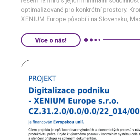
řešení na míru s jejich minimální součinností
optimalizované pro konkrétní prostory. Kr
XENIUM Europe působí i na Slovensku, Maďa
Více o nás!