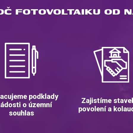
OČ FOTOVOLTAIKU OD N
acujeme podklady
Zajistíme stave
žádosti o územní
povolení a kolau
souhlas