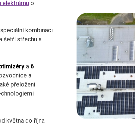
 elektrárnu
o
 speciální kombinaci
Ta šetří střechu a
ptimizéry
a
6
rozvodnice a
také přeložení
technologiemi
d května do října