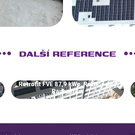
DALŠÍ REFERENCE
Retrofit FVE 87,9 kWp, Rožnov pod
Radhoštěm