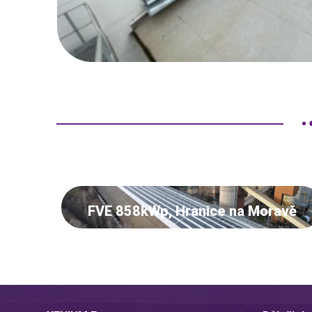
FVE 858kWp, Hranice na Moravě