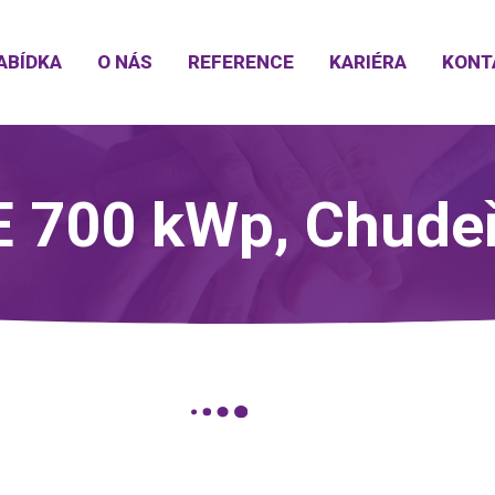
ABÍDKA
O NÁS
REFERENCE
KARIÉRA
KONT
 700 kWp, Chude