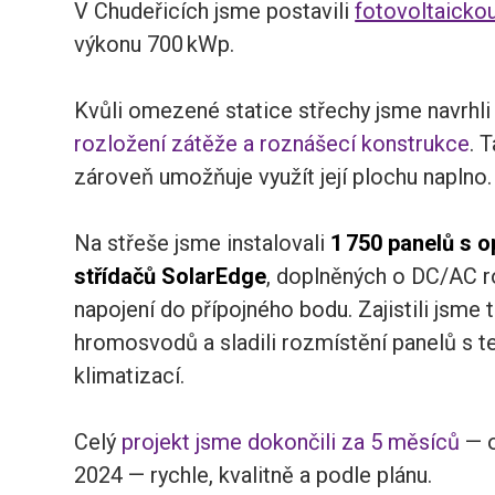
V Chudeřicích jsme postavili
fotovoltaickou
výkonu 700 kWp.
Kvůli omezené statice střechy jsme navrhli
rozložení zátěže a roznášecí konstrukce
. 
zároveň umožňuje využít její plochu naplno.
Na střeše jsme instalovali
1 750 panelů s o
střídačů SolarEdge
, doplněných o DC/AC 
napojení do přípojného bodu. Zajistili jsme 
hromosvodů a sladili rozmístění panelů s 
klimatizací.
Celý
projekt jsme dokončili za 5 měsíců
— o
2024 — rychle, kvalitně a podle plánu.