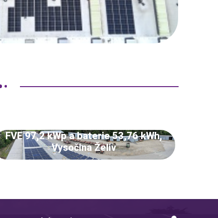
FVE 97,2 kWp a baterie 53,76 kWh,
Vysočina Želiv