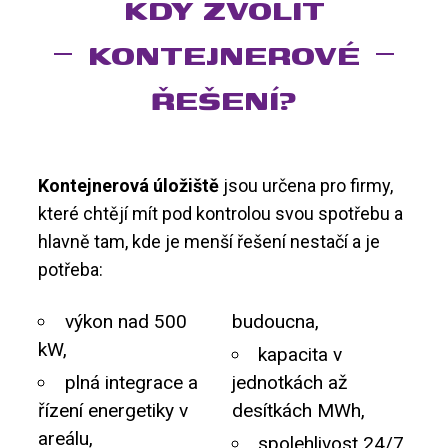
KDY ZVOLIT
KONTEJNEROVÉ
ŘEŠENÍ?
Kontejnerová úložiště
jsou určena pro firmy,
které chtějí mít pod kontrolou svou spotřebu a
hlavně tam, kde je menší řešení nestačí a je
potřeba:
výkon nad 500
budoucna,
kW,
kapacita v
plná integrace a
jednotkách až
řízení energetiky v
desítkách MWh,
areálu,
spolehlivost 24/7