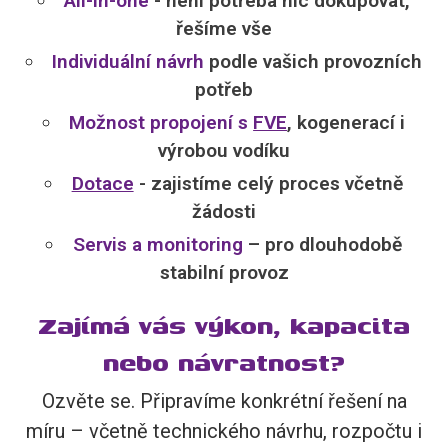
All-in-one
- není potřeba nic dokupovat,
řešíme vše
Individuální návrh
podle vašich provozních
potřeb
Možnost propojení s
FVE
, kogenerací i
výrobou vodíku
Dotace
- zajistíme celý proces včetně
žádosti
Servis a monitoring
– pro dlouhodobě
stabilní provoz
Zajímá vás výkon, kapacita
nebo návratnost?
Ozvěte se. Připravíme konkrétní řešení na
míru – včetně technického návrhu, rozpočtu i