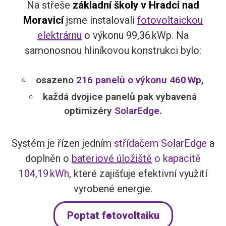
Na střeše
základní školy v Hradci nad
Moravicí
jsme instalovali
fotovoltaickou
elektrárnu
o výkonu 99,36 kWp. Na
samonosnou hliníkovou konstrukci bylo:
osazeno
216 panelů o výkonu 460 Wp
,
každá dvojice panelů pak vybavená
optimizéry
SolarEdge
.
Systém je řízen jedním
střídačem SolarEdge
a
doplněn o
bateriové úložiště
o kapacitě
104,19 kWh
, které zajišťuje efektivní využití
vyrobené energie.
Poptat fotovoltaiku