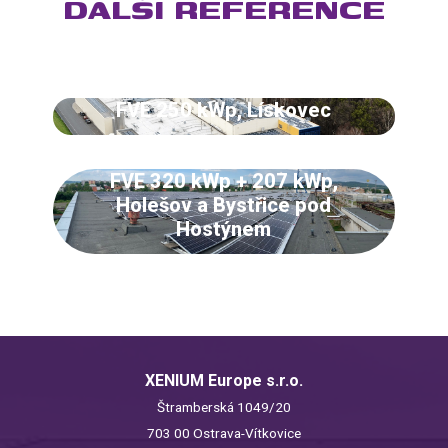
DALŠÍ REFERENCE
FVE 250 kWp, Lískovec
FVE 320 kWp + 207 kWp,
Holešov a Bystřice pod
Hostýnem
XENIUM Europe s.r.o.
Štramberská 1049/20
703 00 Ostrava-Vítkovice