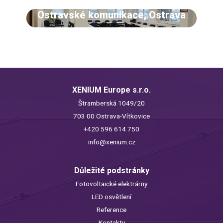
Ostravské komunikace, Ostrava
XENIUM Europe s.r.o.
Štramberská 1049/20
703 00 Ostrava-Vítkovice
+420 596 614 750
info@xenium.cz
Důležité podstránky
Fotovoltaické elektrárny
LED osvětlení
Reference
Kontakty