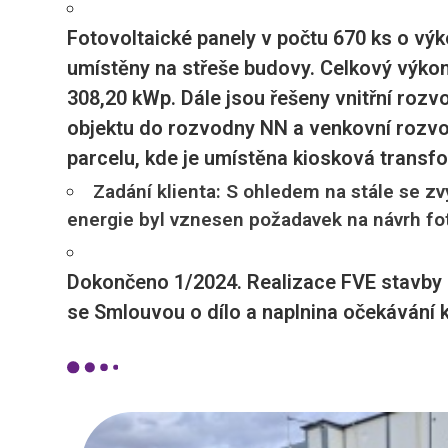
Fotovoltaické panely v počtu 670 ks o vý
umístěny na střeše budovy. Celkový výkon
308,20 kWp. Dále jsou řešeny vnitřní rozv
objektu do rozvodny NN a venkovní rozvo
parcelu, kde je umístěna kiosková transfo
Zadání klienta: S ohledem na stále se zv
energie byl vznesen požadavek na návrh f
Dokončeno 1/2024. Realizace FVE stavby 
se Smlouvou o dílo a naplnina očekávání k