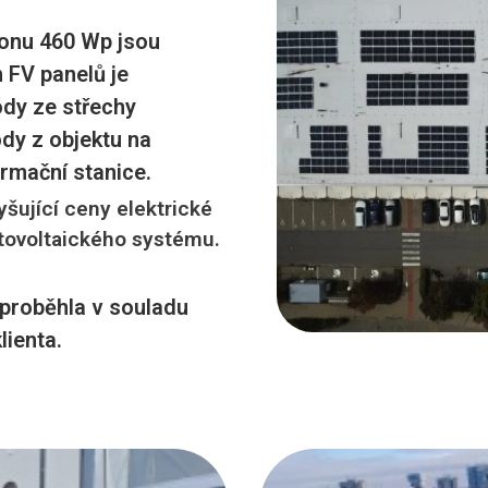
konu 460 Wp jsou
 FV panelů je
ody ze střechy
dy z objektu na
rmační stanice.
yšující ceny elektrické
otovoltaického systému.
proběhla v souladu
lienta.