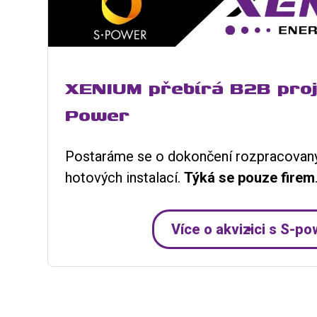
XENIUM přebírá B2B proj
Power
Postaráme se o dokončení rozpracovaný
hotových instalací.
T
ýká se pouze firem
Více o akvizici s S-p