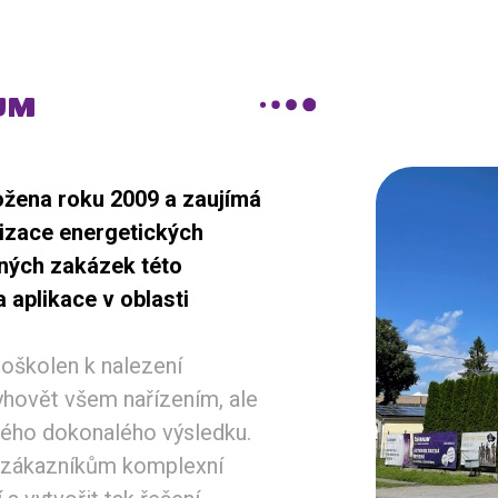
UM
ožena roku 2009 a zaujímá
lizace energetických
aných zakázek této
 aplikace v oblasti
roškolen k nalezení
vyhovět všem nařízením, ale
ného dokonalého výsledku.
ut zákazníkům komplexní