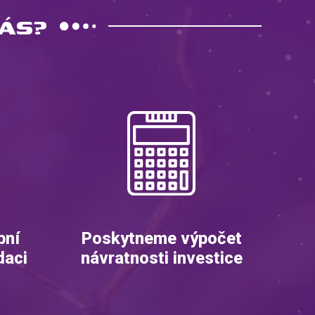
ÁS?
bní
Poskytneme výpočet
daci
návratnosti investice