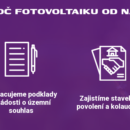
OČ FOTOVOLTAIKU OD N
acujeme podklady
Zajistíme stave
žádosti o územní
povolení a kolau
souhlas