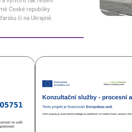
 a vytvořit tak řešení
omě České republiky
rsku či na Ukrajině.