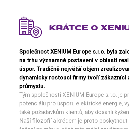
KRÁTCE O XENI
Společnost XENIUM Europe s.r.o. byla zal
na trhu významné postavení v oblasti rea
úspor. Tradičně největší objem zrealizov
dynamicky rostoucí firmy tvoří zákazníci a
průmyslu.
Tým společnosti XENIUM Europe s.r.o. je p
potenciálu pro úsporu elektrické energie, 
také požadavkům klientů, aby dosáhli kýže
Naší filozofií a krédem je proto poskytno