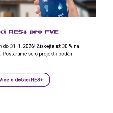
aci RES+ pro FVE
 do 31. 1. 2026! Získejte až 30 % na
e. Postaráme se o projekt i podání
Více o dotaci RES+