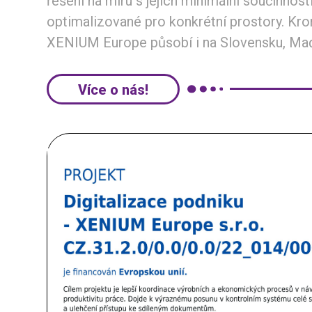
řešení na míru s jejich minimální součinností
optimalizované pro konkrétní prostory. Kr
XENIUM Europe působí i na Slovensku, Maďa
Více o nás!