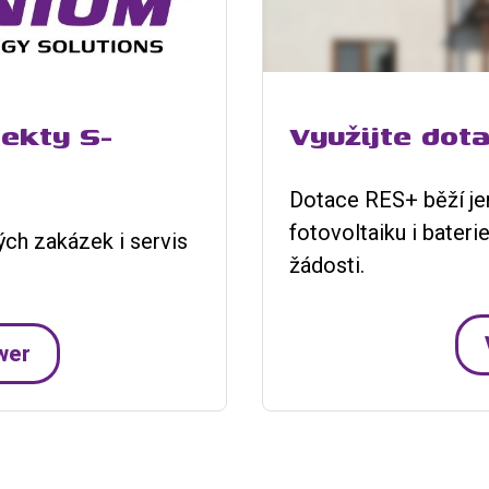
ekty S-
Využijte dot
Dotace RES+ běží jen
fotovoltaiku i bateri
ch zakázek i servis
žádosti.
.
ower