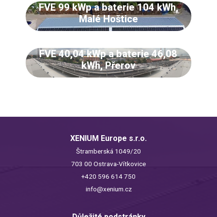
FVE 99 kWp a baterie 104 kWh,
Malé Hoštice
FVE 40,04 kWp a baterie 46,08
kWh, Přerov
XENIUM Europe s.r.o.
Štramberská 1049/20
703 00 Ostrava-Vítkovice
+420 596 614 750
info@xenium.cz
Důležité podstránky