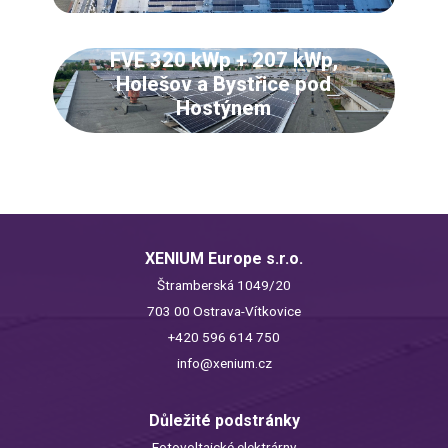
FVE 320 kWp + 207 kWp,
Holešov a Bystřice pod
Hostýnem
XENIUM Europe s.r.o.
Štramberská 1049/20
703 00 Ostrava-Vítkovice
+420 596 614 750
info@xenium.cz
Důležité podstránky
Fotovoltaické elektrárny