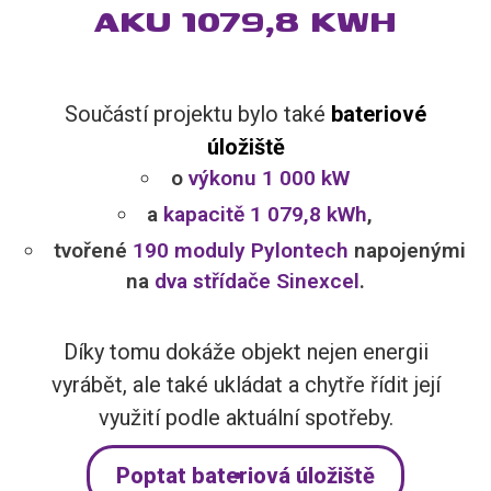
AKU 1079,8 KWH
Součástí projektu bylo také
bateriové
úložiště
o
výkonu 1 000 kW
a
kapacitě 1 079,8 kWh
,
tvořené
190 moduly Pylontech
napojenými
na
dva střídače Sinexcel
.
Díky tomu dokáže objekt nejen energii
vyrábět, ale také ukládat a chytře řídit její
využití podle aktuální spotřeby.
Poptat bateriová úložiště