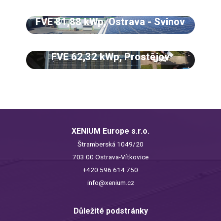
FVE 81,88 kWp, Ostrava - Svinov
FVE 62,32 kWp, Prostějov
XENIUM Europe s.r.o.
Štramberská 1049/20
703 00 Ostrava-Vítkovice
+420 596 614 750
info@xenium.cz
Důležité podstránky