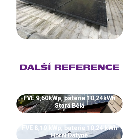
DALŠÍ REFERENCE
FVE 9,60kWp, baterie 10,24kWh
Stará Bělá
FVE 8,19 kWp, baterie 10,24 kWh
Horní Datyně