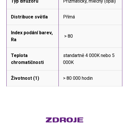
Typ difuzoru
Prizmatický, mléčný (opál)
Distribuce světla
Přímá
Index podání barev,
> 80
Ra
Teplota
standartně 4 000K nebo 5
chromatičnosti
000K
Životnost (1)
> 80 000 hodin
ZDROJE