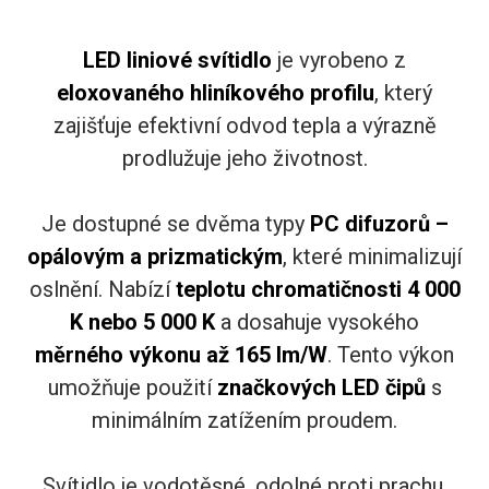
LED liniové svítidlo
je vyrobeno z
eloxovaného hliníkového profilu
, který
zajišťuje efektivní odvod tepla a výrazně
prodlužuje jeho životnost.
Je dostupné se dvěma typy
PC difuzorů –
opálovým a prizmatickým
, které minimalizují
oslnění. Nabízí
teplotu chromatičnosti 4 000
K nebo 5 000 K
a dosahuje vysokého
měrného výkonu až 165 lm/W
. Tento výkon
umožňuje použití
značkových LED čipů
s
minimálním zatížením proudem.
Svítidlo je vodotěsné, odolné proti prachu,