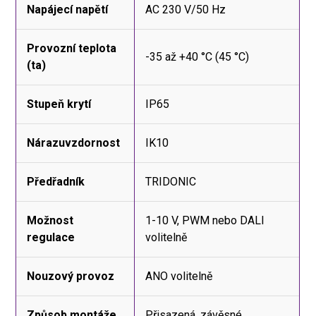
Napájecí napětí
AC 230 V/50 Hz
Provozní teplota
-35 až +40 °C (45 °C)
(ta)
Stupeň krytí
IP65
Nárazuvzdornost
IK10
Předřadník
TRIDONIC
Možnost
1-10 V, PWM nebo DALI
regulace
volitelně
Nouzový provoz
ANO volitelně
Způsob montáže
Přisazená, závěsné