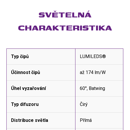
SVĚTELNÁ
CHARAKTERISTIKA
Typ čipů
LUMILEDS®
Účinnost čipů
až 174 lm/W
Úhel vyzařování
60°, Batwing
Typ difuzoru
Čirý
Distribuce světla
Přímá