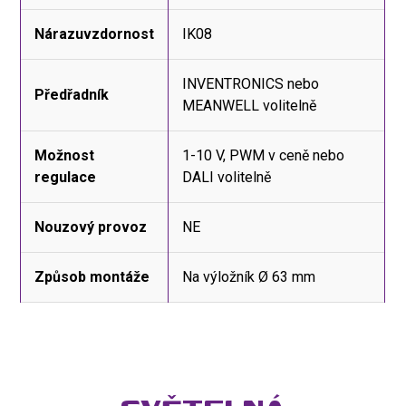
Nárazuvzdornost
IK08
INVENTRONICS nebo
Předřadník
MEANWELL volitelně
Možnost
1-10 V, PWM v ceně nebo
regulace
DALI volitelně
Nouzový provoz
NE
Způsob montáže
Na výložník Ø 63 mm