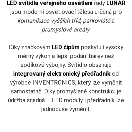
LED svítidla veřejného osvětlení
řady
LUNAR
jsou moderní osvětlovací tělesa určená pro
komunikace vyšších tříd
,
parkoviště
a
průmyslové areály
.
Díky značkovým
LED čipům
poskytují vysoký
měrný výkon a lepší podání barev než
sodíkové výbojky. Svítidlo obsahuje
integrovaný elektronický předřadník
od
výrobce INVENTRONICS, který lze vyměnit
samostatně. Díky promyšlené konstrukci je
údržba snadná – LED moduly i předřadník lze
jednoduše vyměnit.