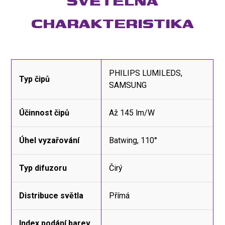
SVĚTELNÁ
CHARAKTERISTIKA
PHILIPS LUMILEDS,
Typ čipů
SAMSUNG
Účinnost čipů
Až 145 lm/W
Úhel vyzařování
Batwing, 110°
Typ difuzoru
Čirý
Distribuce světla
Přímá
Index podání barev,