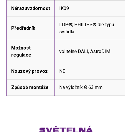
Nárazuvzdornost
IK09
LDP®; PHILIPS® dle typu
Předřadník
svítidla
Možnost
volitelně DALI, AstroDIM
regulace
Nouzový provoz
NE
Způsob montáže
Na výložník Ø 63 mm
SVĚTELNÁ