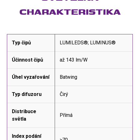
CHARAKTERISTIKA
Typ čipů
LUMILEDS®; LUMINUS®
Účinnost čipů
až 143 lm/W
Úhel vyzařování
Batwing
Typ difuzoru
Čirý
Distribuce
Přímá
světla
Index podání
>70