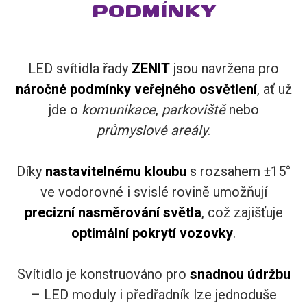
PODMÍNKY
LED svítidla řady
ZENIT
jsou navržena pro
náročné podmínky veřejného osvětlení
, ať už
jde o
komunikace
,
parkoviště
nebo
průmyslové areály
.
Díky
nastavitelnému kloubu
s rozsahem ±15°
ve vodorovné i svislé rovině umožňují
precizní nasměrování světla
, což zajišťuje
optimální pokrytí vozovky
.
Svítidlo je konstruováno pro
snadnou údržbu
–
LED moduly i předřadník lze
jednoduše