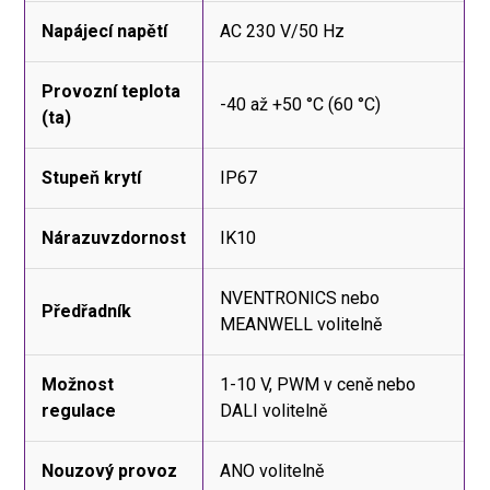
Napájecí napětí
AC 230 V/50 Hz
Provozní teplota
-40 až +50 °C (60 °C)
(ta)
Stupeň krytí
IP67
Nárazuvzdornost
IK10
NVENTRONICS nebo
Předřadník
MEANWELL volitelně
Možnost
1-10 V, PWM v ceně nebo
regulace
DALI volitelně
Nouzový provoz
ANO volitelně