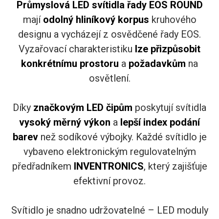
Průmyslová LED svítidla řady EOS ROUND
mají
odolný hliníkový korpus
kruhového
designu a vycházejí z osvědčené řady EOS.
Vyzařovací charakteristiku
lze přizpůsobit
konkrétnímu prostoru
a
požadavkům
na
osvětlení.
Díky
značkovým LED čipům
poskytují svítidla
vysoký měrný výkon
a
lepší index podání
barev
než sodíkové výbojky. Každé svítidlo je
vybaveno elektronickým regulovatelným
předřadníkem
INVENTRONICS
, který zajišťuje
efektivní provoz.
Svítidlo je snadno udržovatelné – LED moduly