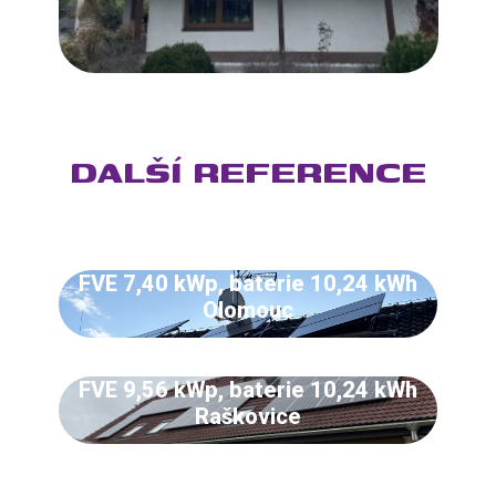
DALŠÍ REFERENCE
FVE 7,40 kWp, baterie 10,24 kWh
Olomouc
FVE 9,56 kWp, baterie 10,24 kWh
Raškovice