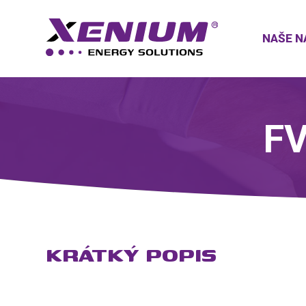
NAŠE N
FV
KRÁTKÝ POPIS