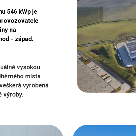
nu 546 kWp je
 provozovatele
ány na
hod - západ.
inuálně vysokou
odběrného místa
 veškerá vyrobená
ě výroby.