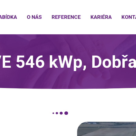
ABÍDKA
O NÁS
REFERENCE
KARIÉRA
KONT
E 546 kWp, Dobř