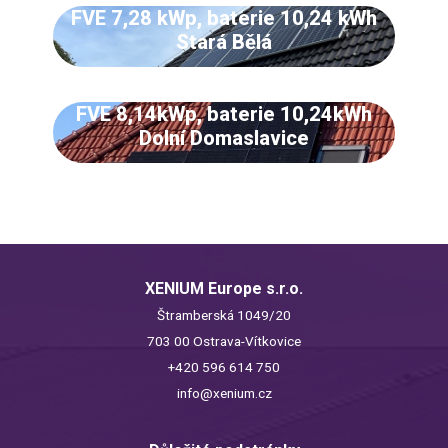
FVE 7,28 kWp, baterie 10,24 kWh
Stará Bělá
FVE 8,14kWp, baterie 10,24kWh
Dolní Domaslavice
XENIUM Europe s.r.o.
Štramberská 1049/20
703 00 Ostrava-Vítkovice
+420 596 614 750
info@xenium.cz