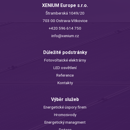
XENIUM Europe s.r.o.
Štramberská 1049/20
703 00 Ostrava-Vítkovice
+420 596 614 750
info@xenium.cz
Důležité podstránky
Fotovoltaické elektrárny
LED osvětlení
Reference
Kontakty
Výběr služeb
Energetické úspory firem
Hromosvody
Energetický managment
Dotace