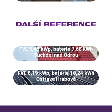
DALŠÍ REFERENCE
FVE 5,46 kWp, baterie 7,68 kWh
Suchdol nad Odrou
FVE 8,19 kWp, baterie 10,24 kWh
Ostrava Hrabová