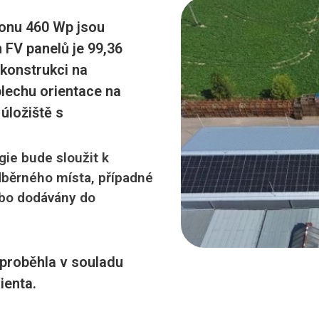
konu 460 Wp jsou
 FV panelů je 99,36
 konstrukci na
plechu orientace na
úložiště s
gie bude sloužit k
dběrného místa, případné
ebo dodávány do
proběhla v souladu
ienta.