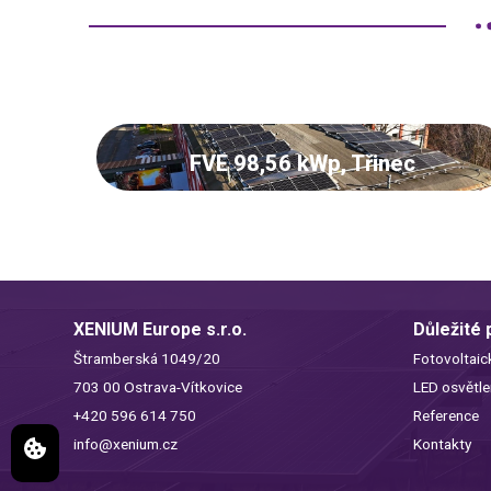
FVE 98,56 kWp, Třinec
XENIUM Europe s.r.o.
Důležité
Štramberská 1049/20
Fotovoltaic
703 00 Ostrava-Vítkovice
LED osvětle
+420 596 614 750
Reference
info@xenium.cz
Kontakty