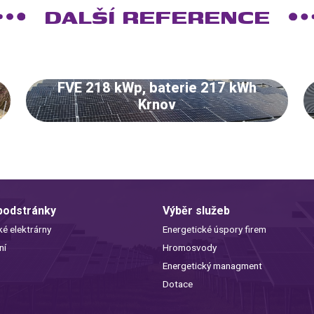
DALŠÍ REFERENCE
FVE 218 kWp, baterie 217 kWh
Krnov
 podstránky
Výběr služeb
ké elektrárny
Energetické úspory firem
ní
Hromosvody
Energetický managment
Dotace