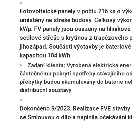
Fotovoltaické panely v počtu 216 ks o vý
umístěny na střeše budovy. Celkový výkon
kWp. FV panely jsou osazeny na hliníkové
sedlové střeše s krytinou z trapézového 
jihozápad. Součástí výstavby je bateriové 
kapacitou 104 kWh
Zadání klienta: Vyrobená elektrická ener
částečnému pokrytí spotřeby stávajícího o
přebytky budou akumulovány do baterie n
distribuční soustavy.
Dokončeno 9/2023. Realizace FVE stavby 
se Smlouvou o dílo a naplnila očekávání kl