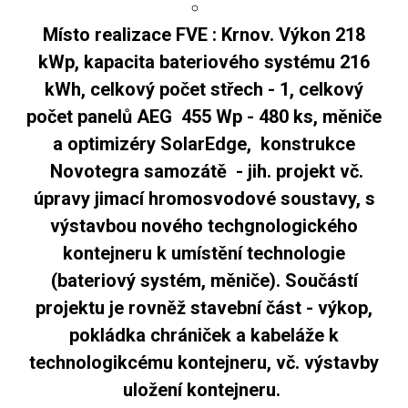
Místo realizace FVE : Krnov. Výkon 218
kWp, kapacita bateriového systému 216
kWh, celkový počet střech - 1, celkový
počet panelů AEG 455 Wp - 480 ks, měniče
a optimizéry SolarEdge, konstrukce
Novotegra samozátě - jih. projekt vč.
úpravy jimací hromosvodové soustavy, s
výstavbou nového techgnologického
kontejneru k umístění technologie
(bateriový systém, měniče). Součástí
projektu je rovněž stavební část - výkop,
pokládka chrániček a kabeláže k
technologikcému kontejneru, vč. výstavby
uložení kontejneru.