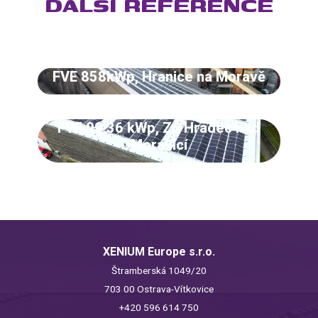
DALŠÍ REFERENCE
FVE 858kWp, Hranice na Moravě
FVE 99,36 kWp, ZŠ Hradec nad
Moravicí
XENIUM Europe s.r.o.
Štramberská 1049/20
703 00 Ostrava-Vítkovice
+420 596 614 750