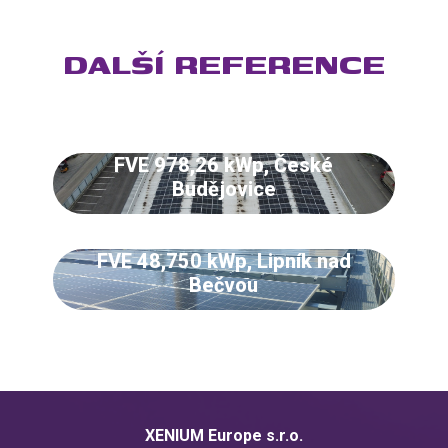
DALŠÍ REFERENCE
FVE 978,26 kWp, České
Budějovice
FVE 48,750 kWp, Lipník nad
Bečvou
XENIUM Europe s.r.o.