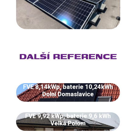
DALŠÍ REFERENCE
FVE 8,14kWp, baterie 10,24kWh
Dolní Domaslavice
FVE 9,92 kWp, baterie 9,6 kWh
Velká Polom