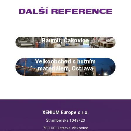
DALŠÍ REFERENCE
Baumit, Čakovice
Velkoobchod s hutním
materiálem, Ostrava
XENIUM Europe s.r.o.
Štramberská 1049/20
703 00 Ostrava-Vítkovice