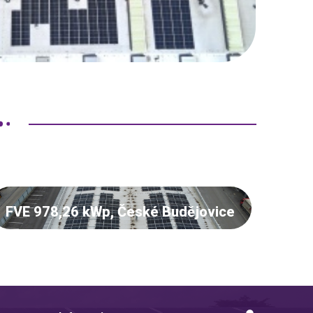
FVE 978,26 kWp, České Budějovice