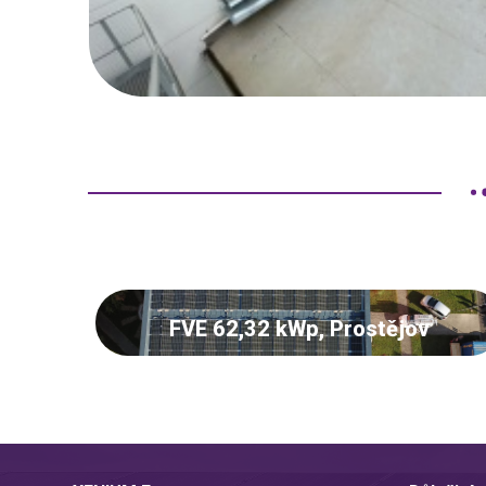
FVE 62,32 kWp, Prostějov