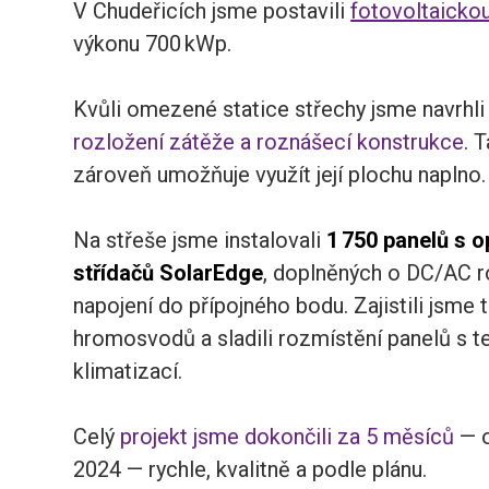
V Chudeřicích jsme postavili
fotovoltaickou
výkonu 700 kWp.
Kvůli omezené statice střechy jsme navrhli
rozložení zátěže a roznášecí konstrukce
. 
zároveň umožňuje využít její plochu naplno.
Na střeše jsme instalovali
1 750 panelů s o
střídačů SolarEdge
, doplněných o DC/AC 
napojení do přípojného bodu. Zajistili jsme 
hromosvodů a sladili rozmístění panelů s 
klimatizací.
Celý
projekt jsme dokončili za 5 měsíců
— o
2024 — rychle, kvalitně a podle plánu.