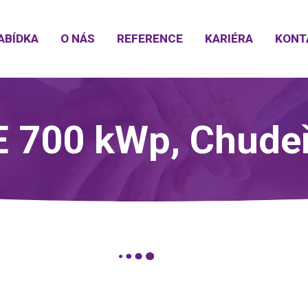
ABÍDKA
O NÁS
REFERENCE
KARIÉRA
KONT
 700 kWp, Chude