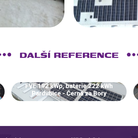
DALŠÍ REFERENCE
FVE 192 kWp, baterie 222 kWh
Pardubice - Černá za Bory