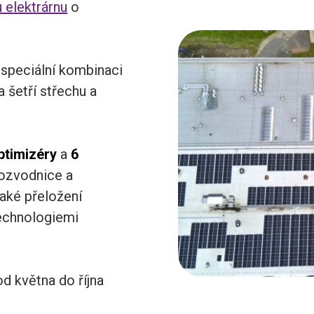
 elektrárnu
o
 speciální kombinaci
Ta šetří střechu a
ptimizéry
a
6
rozvodnice a
také přeložení
technologiemi
d května do října