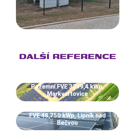
DALŠÍ REFERENCE
Pozemní FVE 3299,4 kWp,
Markvartovice
FVE 48,750 kWp, Lipník nad
Bečvou