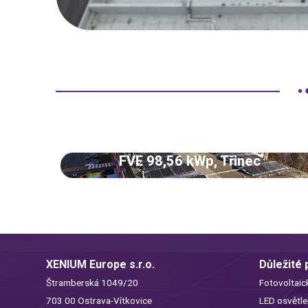
FVE 98,56 kWp, Třinec
XENIUM Europe s.r.o.
Důležité
Štramberská 1049/20
Fotovoltaic
703 00 Ostrava-Vítkovice
LED osvětle