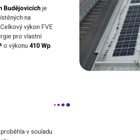
 Budějovicích
je
ístěných na
a. Celkový výkon FVE
rgie pro vlastní
VP
o výkonu
410 Wp
.
 proběhla v souladu