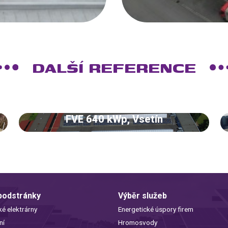
DALŠÍ REFERENCE
FVE 640 kWp, Vsetín
 podstránky
Výběr služeb
ké elektrárny
Energetické úspory firem
ní
Hromosvody