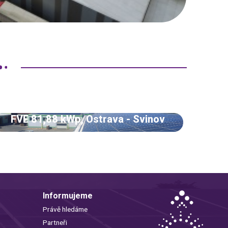
FVE 81,88 kWp, Ostrava - Svinov
Informujeme
Právě hledáme
Partneři