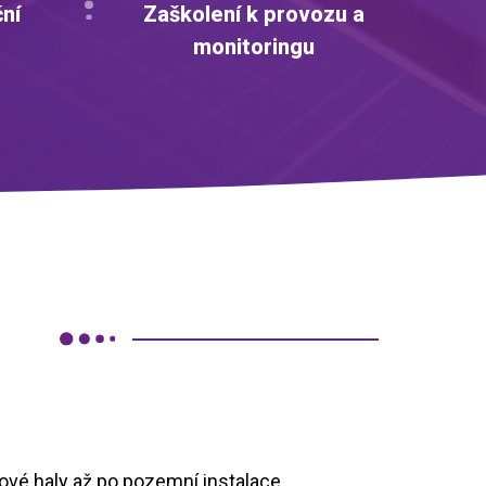
ční
Zaškolení k provozu a
monitoringu
vé haly až po pozemní instalace.