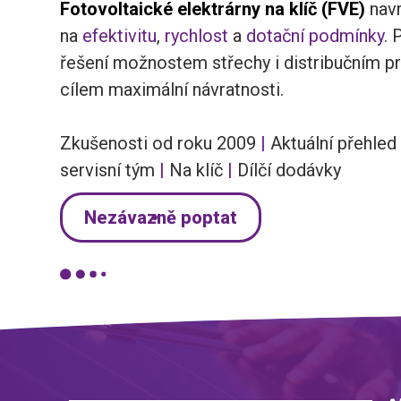
Fotovoltaické elektrárny na klíč
(FVE)
nav
na
efektivitu
,
rychlost
a
dotační podmínky
.
řešení možnostem střechy i distribučním p
cílem maximální návratnosti.
Zkušenosti od roku 2009
|
Aktuální přehled
servisní tým
|
Na klíč
|
Dílčí dodávky
Nezávazně poptat