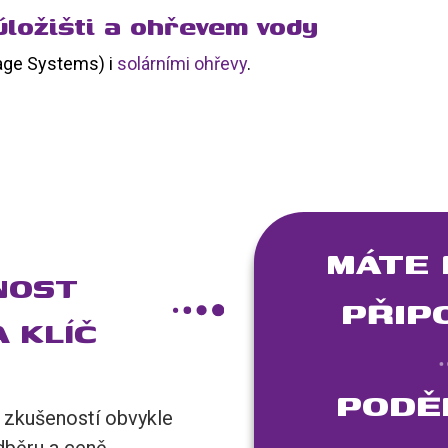
ložišti a ohřevem vody
age Systems) i
solárními ohřevy
.
MÁTE 
NOST
PŘIP
 KLÍČ
PODĚ
 zkušeností obvykle
odběru a ceně