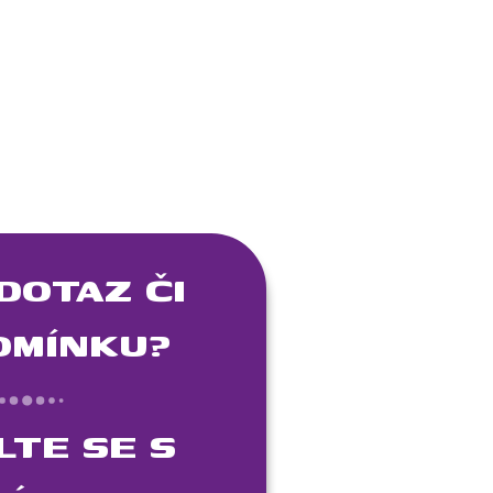
DOTAZ ČI
OMÍNKU?
LTE SE S