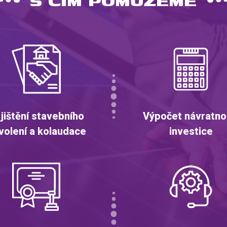
S ČÍM POMŮŽEME
jištění stavebního
Výpočet návratno
volení a kolaudace
investice