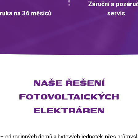
Záruční a pozáru
ruka na 36 měsíců
servis
NAŠE ŘEŠENÍ
FOTOVOLTAICKÝCH
ELEKTRÁREN
– od rodinných domů a bytových jednotek, přes průmyslo