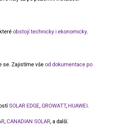
 které
obstojí technicky i ekonomicky
.
e se. Zajistíme vše
od dokumentace po
ostí
SOLAR EDGE
,
GROWATT
,
HUAWEI
.
AR
,
CANADIAN SOLAR
, a další.