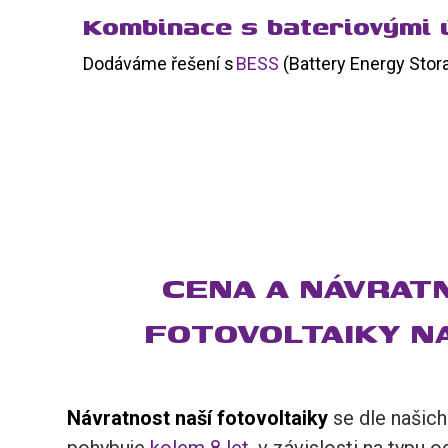
Kombinace s bateriovými ú
Dodáváme řešení s
BESS
(Battery Energy Stor
CENA A NÁVRAT
FOTOVOLTAIKY NA
Návratnost naší fotovoltaiky
se dle našich
pohybuje
kolem 8 let
, v závislosti na typu 