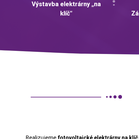
Výstavba elektrárny „na
klíč“
Zá
Realizujeme
fotovoltaické elektrárny na klíč