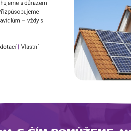
rhujeme s důrazem
 Přizpůsobujeme
ravidlům – vždy s
 dotací
|
Vlastní