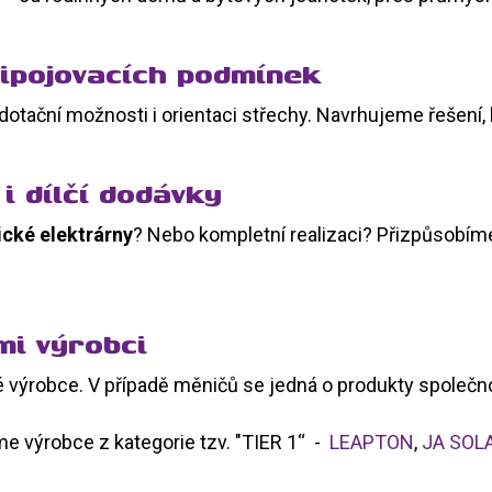
řipojovacích podmínek
dotační možnosti i orientaci střechy. Navrhujeme řešení,
i dílčí dodávky
ické elektrárny
? Nebo kompletní realizaci? Přizpůsobím
mi výrobci
 výrobce. V případě měničů se jedná o produkty společn
e výrobce z kategorie tzv. "TIER 1“ -
LEAPTON
,
JA SOL