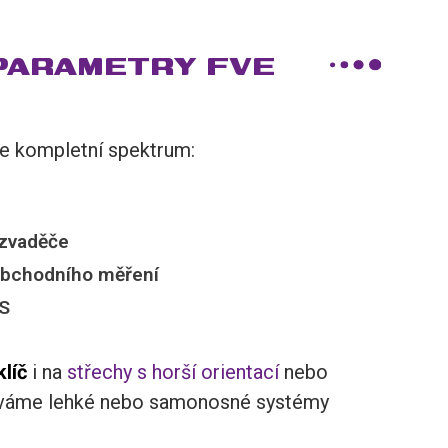
PARAMETRY FVE
e kompletní spektrum:
ozvaděče
obchodního měření
S
klíč
i na
střechy s horší orientací
nebo
íváme lehké nebo samonosné systémy