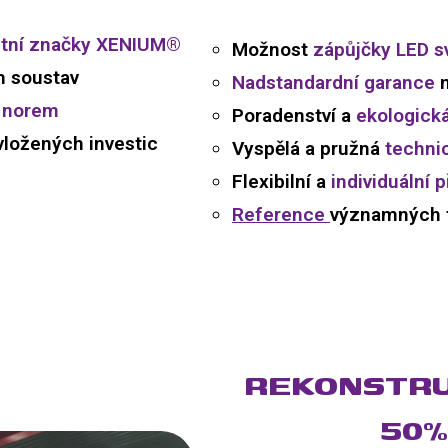
stní značky XENIUM®
Možnost
zápůjčky LED sv
h soustav
Nadstandardní garance
n
 norem
Poradenství a
ekologická
ložených investic
Vyspělá a pružná
techni
Flexibilní a
individuální p
Reference
významných t
REKONSTRU
50%