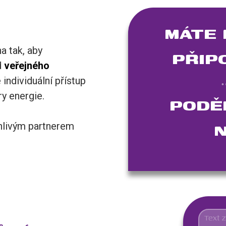
MÁTE 
a tak, aby
PŘIP
d
veřejného
 individuální přístup
ry energie.
PODĚ
N
hlivým partnerem
.