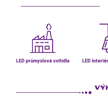
LED průmyslová svítidla
LED interié
VÝ