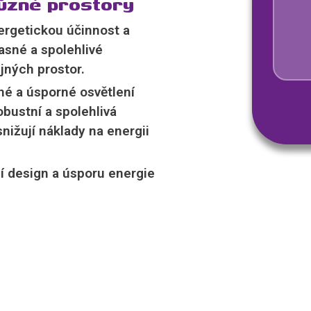
různé prostory
ergetickou účinnost a
jasné a spolehlivé
jných prostor.
né a úsporné osvětlení
bustní a spolehlivá
nižují náklady na energii
í design a úsporu energie