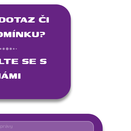
DOTAZ ČI
OMÍNKU?
LTE SE S
ÁMI