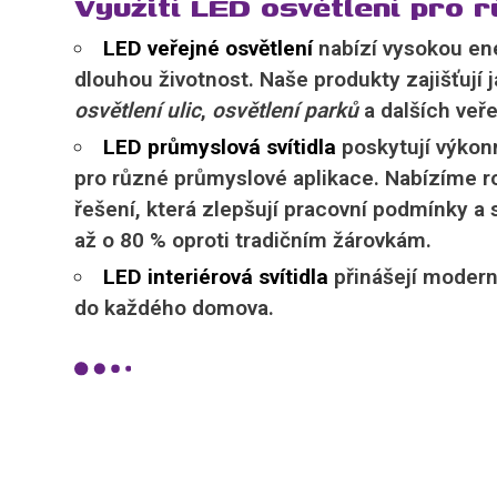
Využití LED osvětlení pro 
LED veřejné osvětlení
nabízí vysokou en
dlouhou životnost. Naše produkty zajišťují 
osvětlení
ulic
,
osvětlení
parků
a dalších veře
LED průmyslová svítidla
poskytují výkon
pro různé průmyslové aplikace. Nabízíme ro
řešení, která zlepšují pracovní podmínky a s
až o 80 % oproti tradičním žárovkám.
LED interiérová svítidla
přinášejí modern
do každého domova.