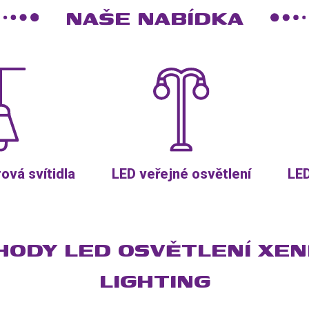
NAŠE NABÍDKA
rová svítidla
LED veřejné osvětlení
LED
HODY LED OSVĚTLENÍ XEN
LIGHTING