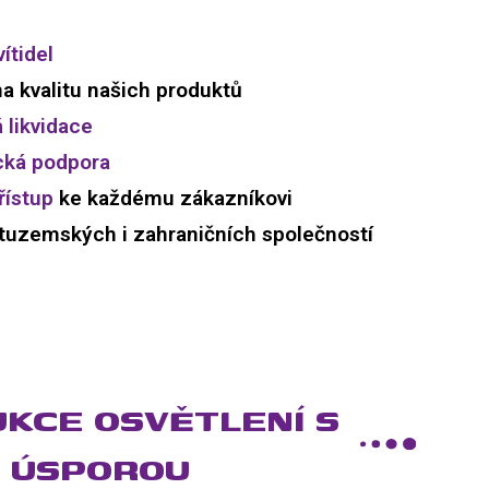
ítidel
a kvalitu našich produktů
 likvidace
cká podpora
řístup
ke každému zákazníkovi
uzemských i zahraničních společností
KCE OSVĚTLENÍ S
 ÚSPOROU