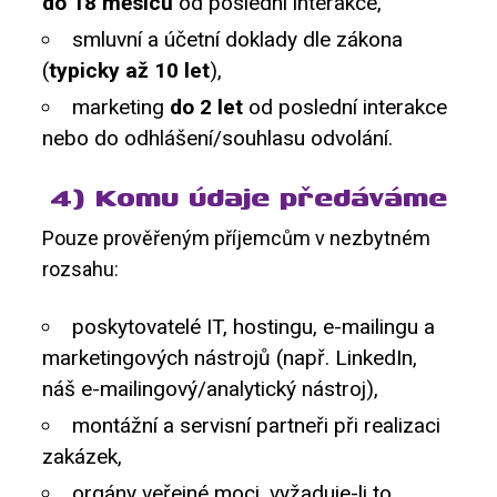
do 18 měsíců
od poslední interakce,
smluvní a účetní doklady dle zákona
(
typicky až 10 let
),
marketing
do 2 let
od poslední interakce
nebo do odhlášení/souhlasu odvolání.
4) Komu údaje předáváme
Pouze prověřeným příjemcům v nezbytném
rozsahu:
poskytovatelé IT, hostingu, e-mailingu a
marketingových nástrojů (např. LinkedIn,
náš e-mailingový/analytický nástroj),
montážní a servisní partneři při realizaci
zakázek,
orgány veřejné moci, vyžaduje-li to