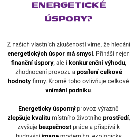
ENERGETICKÉ
ÚSPORY?​
Z našich vlastních zkušeností víme, že hledání
energetických
úspor
má
smysl
. Přináší nejen
finanční
úspory
, ale i
konkurenční
výhodu
,
zhodnocení provozu a
posílení
celkové
hodnoty
firmy. Kromě toho ovlivňuje celkové
vnímání
podniku
.
Energeticky
úsporný
provoz výrazně
zlepšuje
kvalitu
místního životního
prostředí
,
zvyšuje
bezpečnost
práce a přispívá k
budování
image
moderního, ekologicky