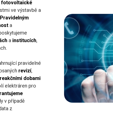
í
fotovoltaické
stmi ve výstavbě a
.
Pravidelným
nost
a
y poskytujeme
ách
a
institucích
,
ch.
hrnující pravidelné
epsaných
revizí
,
reakčními
dobami
lí elektráren pro
rantujeme
dy v případě
data z