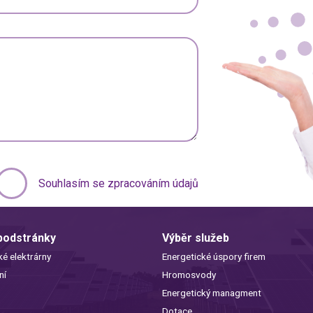
Souhlasím se zpracováním údajů
 podstránky
Výběr služeb
ké elektrárny
Energetické úspory firem
ní
Hromosvody
Energetický managment
Dotace