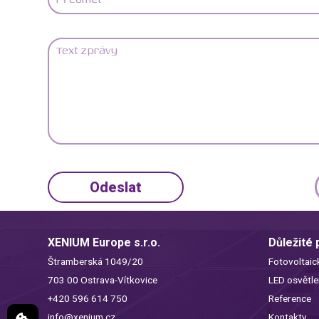
XENIUM Europe s.r.o.
Důležité
Štramberská 1049/20
Fotovoltaic
703 00 Ostrava-Vítkovice
LED osvětle
+420 596 614 750
Reference
info@xenium.cz
Kontakty