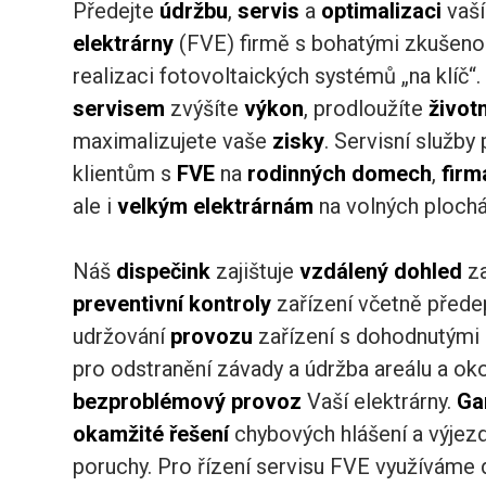
Předejte
údržbu
,
servis
a
optimalizaci
vaš
elektrárny
(FVE) firmě s bohatými zkušeno
realizaci fotovoltaických systémů „na klíč“
servisem
zvýšíte
výkon
, prodloužíte
život
maximalizujete vaše
zisky
. Servisní služb
klientům s
FVE
na
rodinných
domech
,
firm
ale i
velkým
elektrárnám
na volných plochá
Náš
dispečink
zajištuje
vzdálený
dohled
za
preventivní
kontroly
zařízení včetně před
udržování
provozu
zařízení s dohodnutými
pro odstranění závady a údržba areálu a oko
bezproblémový
provoz
Vaší elektrárny.
Ga
okamžité řešení
chybových hlášení a výjez
poruchy. Pro řízení servisu FVE využíváme 