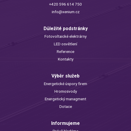
+420 596 614 750
info@xenium.cz
Důležité podstránky
Fotovoltaické elektrárny
LED osvětlení
Reference
Kontakty
Výběr služeb
Energetické úspory firem
Hromosvody
Energetický managment
Dotace
Informujeme
Právě hledáme