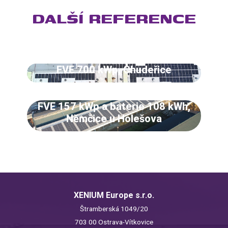
DALŠÍ REFERENCE
FVE 700 kWp, Chudeřice
FVE 157 kWp a baterie 108 kWh,
Němčice u Holešova
XENIUM Europe s.r.o.
Štramberská 1049/20
703 00 Ostrava-Vítkovice