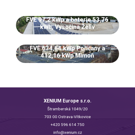
FVE 97,2 kWp a baterie 53,76
kWh, Vysočina Želiv
FVE 634,64 kWp Poříčany a
412,16 kWp Mimoň
XENIUM Europe s.r.o.
Štramberská 1049/20
703 00 Ostrava-Vítkovice
+420 596 614 750
info@xenium.cz