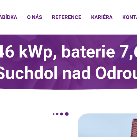
ABÍDKA
O NÁS
REFERENCE
KARIÉRA
KONT
46 kWp, baterie 7
Suchdol nad Odro