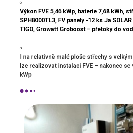
Výkon FVE 5,46 kWp, baterie 7,68 kWh, 
SPH8000TL3, FV panely -12 ks Ja SOLAR 
TIGO, Growatt Groboost – přetoky do vo
I na relativně malé ploše střechy s velký
lze realizovat instalaci FVE – nakonec se
kWp