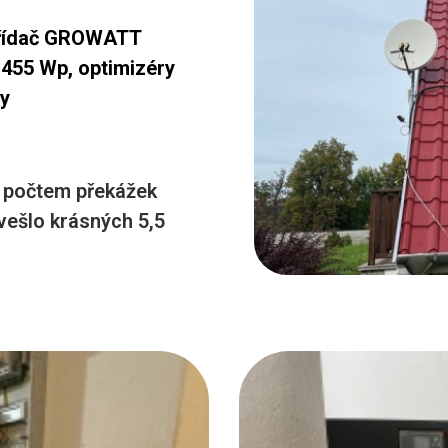
střídač GROWATT
455 Wp, optimizéry
dy
m počtem překážek
 vešlo krásných 5,5