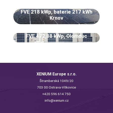
FVE 218 kWp, baterie 217 kWh
Krnov
FVE 472,88 kWp, Olomouc
XENIUM Europe s.r.o.
Štramberská 1049/20
703 00 Ostrava-Vítkovice
+420 596 614 750
info@xenium.cz