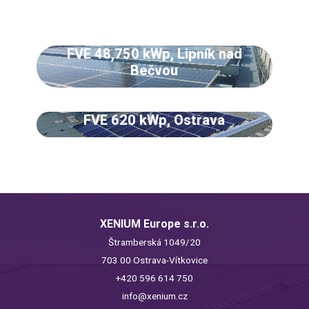
FVE 48,750 kWp, Lipník nad
Bečvou
FVE 620 kWp, Ostrava
XENIUM Europe s.r.o.
Štramberská 1049/20
703 00 Ostrava-Vítkovice
+420 596 614 750
info@xenium.cz