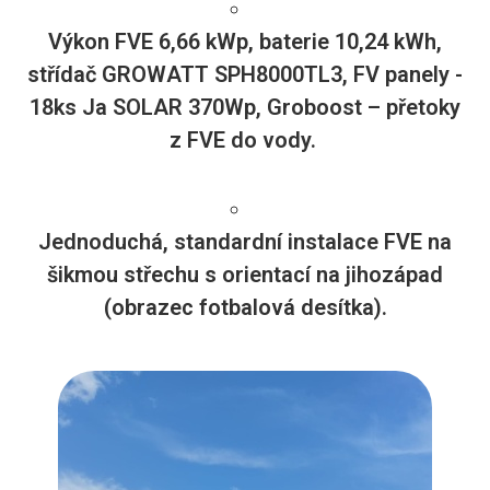
Výkon FVE 6,66 kWp, baterie 10,24 kWh,
střídač GROWATT SPH8000TL3, FV panely -
18ks Ja SOLAR 370Wp, Groboost – přetoky
z FVE do vody.
Jednoduchá, standardní instalace FVE na
šikmou střechu s orientací na jihozápad
(obrazec fotbalová desítka).