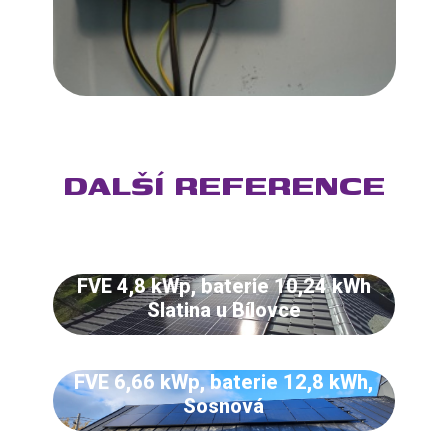
DALŠÍ REFERENCE
FVE 4,8 kWp, baterie 10,24 kWh
Slatina u Bílovce
FVE 6,66 kWp, baterie 12,8 kWh,
Sosnová