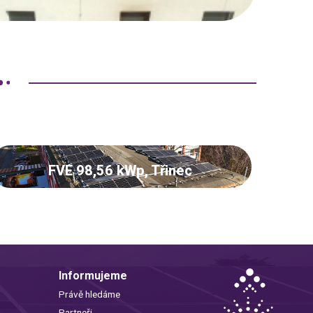
FVE 98,56 kWp, Třinec
Informujeme
Právě hledáme
Partneři