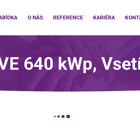
ABÍDKA
O NÁS
REFERENCE
KARIÉRA
KONT
VE 640 kWp, Vset