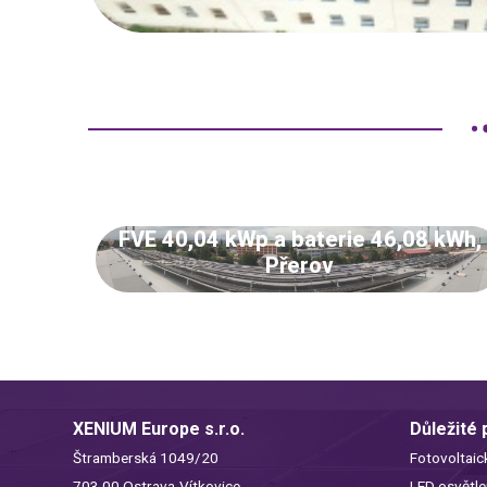
FVE 40,04 kWp a baterie 46,08 kWh,
Přerov
XENIUM Europe s.r.o.
Důležité
Štramberská 1049/20
Fotovoltaic
703 00 Ostrava-Vítkovice
LED osvětle