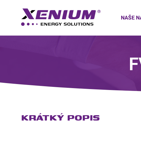
NAŠE N
F
KRÁTKÝ POPIS