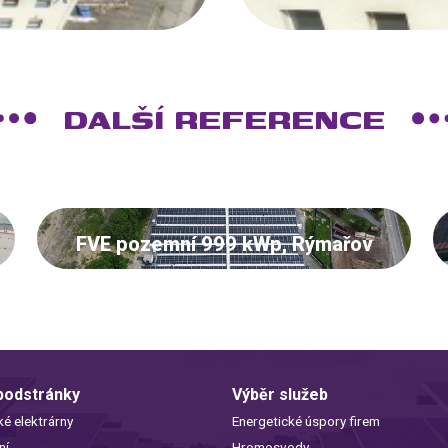
DALŠÍ REFERENCE
FVE pozemní 999 kWp, Rýmařov
 podstránky
Výběr služeb
ké elektrárny
Energetické úspory firem
ní
Hromosvody