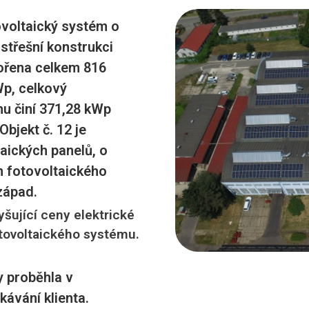
ovoltaický systém o
střešní konstrukci
tvořena celkem 816
Wp, celkový
u činí 371,28 kWp
bjekt č. 12 je
aických panelů, o
n fotovoltaického
západ.
yšující ceny elektrické
otovoltaického systému.
 proběhla v
kávání klienta.