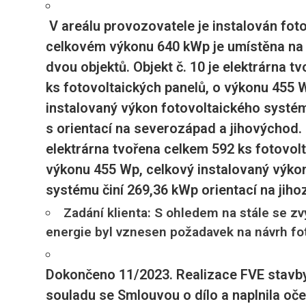
V areálu provozovatele je instalován fot
celkovém výkonu 640 kWp je umístěna na 
dvou objektů. Objekt č. 10 je elektrárna 
ks fotovoltaických panelů, o výkonu 455 
instalovaný výkon fotovoltaického systém
s orientací na severozápad a jihovýchod. O
elektrárna tvořena celkem 592 ks fotovolt
výkonu 455 Wp, celkový instalovaný výko
systému činí 269,36 kWp orientací na jiho
Zadání klienta: S ohledem na stále se zv
energie byl vznesen požadavek na návrh f
Dokončeno 11/2023. Realizace FVE stavby
souladu se Smlouvou o dílo a naplnila oče