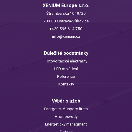
XENIUM Europe s.r.o.
Štramberská 1049/20
703 00 Ostrava-Vítkovice
+420 596 614 750
info@xenium.cz
Důležité podstránky
Fotovoltaické elektrárny
LED osvětlení
Reference
Kontakty
Výběr služeb
Energetické úspory firem
Hromosvody
Energetický managment
Dotace