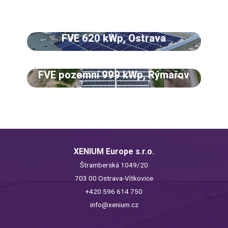
FVE 620 kWp, Ostrava
FVE pozemní 999 kWp, Rýmařov
XENIUM Europe s.r.o.
Štramberská 1049/20
703 00 Ostrava-Vítkovice
+420 596 614 750
info@xenium.cz