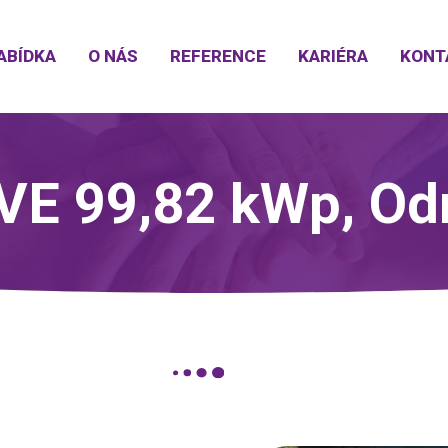
ABÍDKA
O NÁS
REFERENCE
KARIÉRA
KONT
VE 99,82 kWp, Od