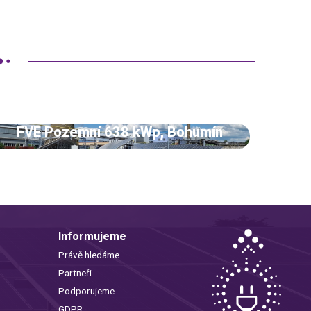
FVE Pozemní 638 kWp, Bohumín
Informujeme
Právě hledáme
Partneři
Podporujeme
GDPR