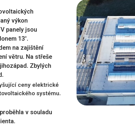
ovoltaických
vaný výkon
FV panely jsou
lonem 13°.
dem na zajištění
ní větru. Na střeše
 jihozápad. Zbylých
d.
yšující ceny elektrické
otovoltaického systému.
proběhla v souladu
ienta.