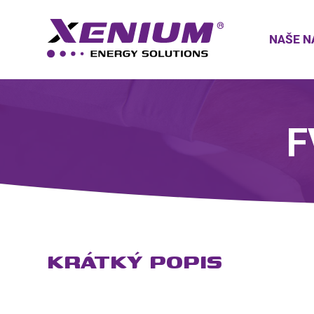
NAŠE N
F
KRÁTKÝ POPIS