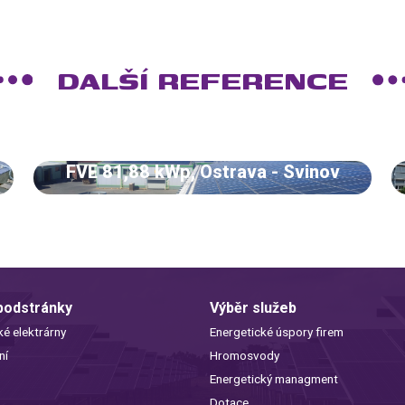
DALŠÍ REFERENCE
FVE 81,88 kWp, Ostrava - Svinov
 podstránky
Výběr služeb
ké elektrárny
Energetické úspory firem
ní
Hromosvody
Energetický managment
Dotace