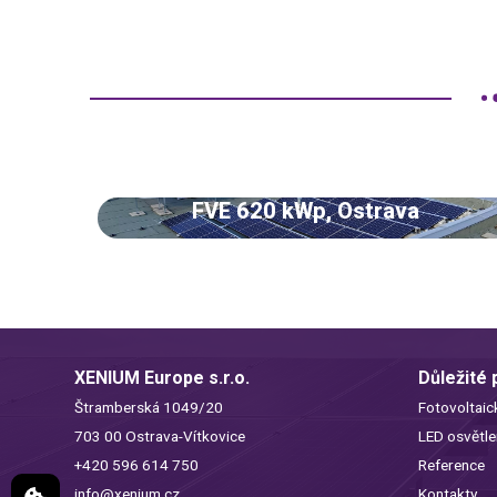
FVE 620 kWp, Ostrava
XENIUM Europe s.r.o.
Důležité
Štramberská 1049/20
Fotovoltaic
703 00 Ostrava-Vítkovice
LED osvětle
+420 596 614 750
Reference
info@xenium.cz
Kontakty