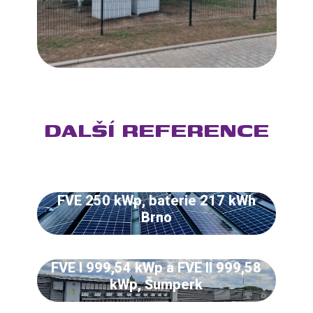
DALŠÍ REFERENCE
FVE 250 kWp, baterie 217 kWh
Brno
FVE I 999,54 kWp a FVE II 999,58
kWp, Šumperk