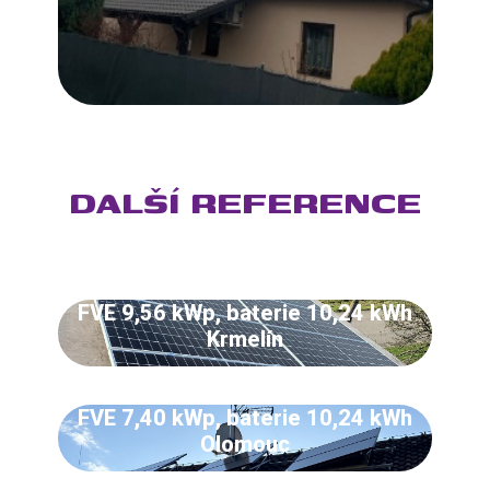
DALŠÍ REFERENCE
FVE 9,56 kWp, baterie 10,24 kWh
Krmelín
FVE 7,40 kWp, baterie 10,24 kWh
Olomouc