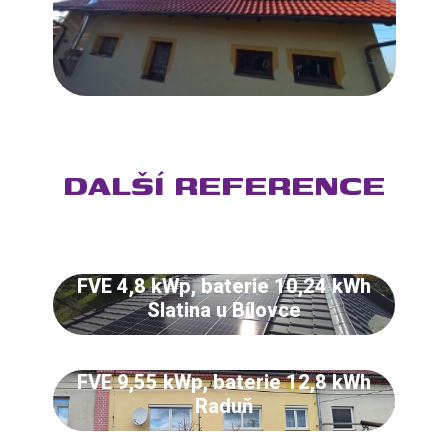
DALŠÍ REFERENCE
FVE 4,8 kWp, baterie 10,24 kWh
Slatina u Bílovce
FVE 9,55 kWp, baterie 12,8 kWh
Raduň