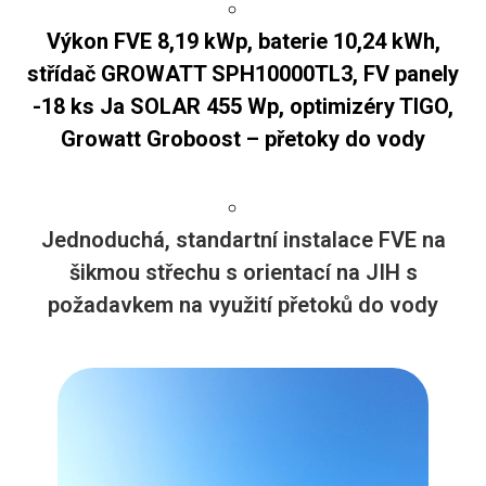
Výkon FVE 8,19 kWp, baterie 10,24 kWh,
střídač GROWATT SPH10000TL3, FV panely
-18 ks Ja SOLAR 455 Wp, optimizéry TIGO,
Growatt Groboost – přetoky do vody
Jednoduchá, standartní instalace FVE na
šikmou střechu s orientací na JIH s
požadavkem na využití přetoků do vody