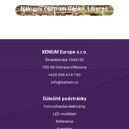
Nákupní centrum Géčko, Liberec
XENIUM Europe s.r.o.
Štramberská 1049/20
703 00 Ostrava-Vítkovice
+420 596 614 750
info@xenium.cz
Důležité podstránky
Fotovoltaické elektrárny
LED osvětlení
Reference
Kontakty