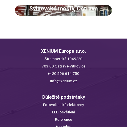
Svinovské mosty, Ostrava
XENIUM Europe s.r.o.
Štramberská 1049/20
703 00 Ostrava-Vítkovice
+420 596 614 750
info@xenium.cz
Důležité podstránky
Fotovoltaické elektrárny
LED osvětlení
Reference
Kontakty