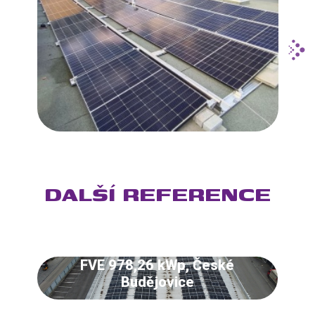
DALŠÍ REFERENCE
FVE 978,26 kWp, České
Budějovice