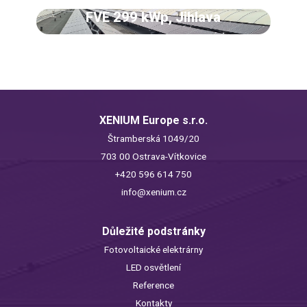
FVE 299 kWp, Jihlava
XENIUM Europe s.r.o.
Štramberská 1049/20
703 00 Ostrava-Vítkovice
+420 596 614 750
info@xenium.cz
Důležité podstránky
Fotovoltaické elektrárny
LED osvětlení
Reference
Kontakty