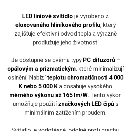
LED liniové svítidlo
je vyrobeno z
eloxovaného hliníkového profilu
, který
zajišťuje efektivní odvod tepla a výrazně
prodlužuje jeho životnost.
Je dostupné se dvěma typy
PC difuzorů –
opálovým a prizmatickým
, které minimalizují
oslnění. Nabízí
teplotu chromatičnosti 4 000
K nebo 5 000 K
a dosahuje vysokého
měrného výkonu až 165 lm/W
. Tento výkon
umožňuje použití
značkových LED čipů
s
minimálním zatížením proudem.
Svítidlo je vodotěsné, odolné proti prachu,