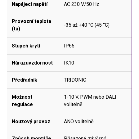
Napájecí napětí
AC 230 V/50 Hz
Provozní teplota
-35 až +40 °C (45 °C)
(ta)
Stupeň krytí
IP65
Nárazuvzdornost
IK10
Předřadník
TRIDONIC
Možnost
1-10 V, PWM nebo DALI
regulace
volitelně
Nouzový provoz
ANO volitelně
Způsob montáže
Přisazená, závěsné