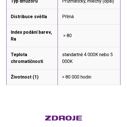
Typ difuzoru
Prizmatický, mléčný (opál)
Distribuce světla
Přímá
Index podání barev,
> 80
Ra
Teplota
standartně 4 000K nebo 5
chromatičnosti
000K
Životnost (1)
> 80 000 hodin
ZDROJE